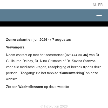
NL
FR
Toggl
navig
Zomervakantie : juli 2026 -> 7 augustus
Vervangers:
Neem contact op met het secretariaat
(02/ 474 35 46)
van Dr.
Guillaume Delhay, Dr. Nino Cristante of Dr. Savina Stanzos
voor alle medische vragen, raadpleging of bezoek tijdens deze
periode.. Toegang: zie het tabblad ‘
Samenwerking
’ op deze
website
Zie ook
Wachtdiensten
op deze website
© Introlution 2026